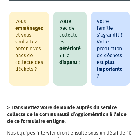
Mobilité
Petite Enfance
Vous
Votre
Votre
Prévention et Accès aux droits
emménagez
bac de
famille
Santé
et vous
collecte
s’agrandit ?
souhaitez
est
Votre
Sport
obtenir vos
détérioré
production
bacs de
? Il a
de déchets
Urbanisme
collecte des
disparu
?
est
plus
déchets ?
importante
?
> Transmettez votre demande auprès du service
collecte de la Communauté d’Agglomération à l’aide
de ce formulaire en ligne.
Nos équipes interviendront ensuite sous un délai de 10